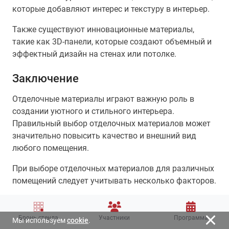
которые добавляют интерес и текстуру в интерьер.
Также существуют инновационные материалы,
такие как 3D-панели, которые создают объемный и
эффектный дизайн на стенах или потолке.
Заключение
Отделочные материалы играют важную роль в
создании уютного и стильного интерьера.
Правильный выбор отделочных материалов может
значительно повысить качество и внешний вид
любого помещения.
При выборе отделочных материалов для различных
помещений следует учитывать несколько факторов.
Во-первых
, необходимо определить
функциональность помещения и уровень его
Бронь стенда
Участники
Программа
Мы используем
cookie
.
использования. Например, для ванной комнаты или