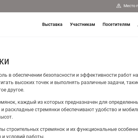
Место 
Выставка
Участникам
Посетителям
ки
ль в обеспечении безопасности и эффективности работ на
ать высоких точек и выполнять различные задачи, такие 
ое другое.
емянок, каждый из которых предназначен для определенны
и раскладные стремянки обеспечивают удобство и мобиль
ысот.
пы строительных стремянок и их функциональные особенн
 и условий работы.