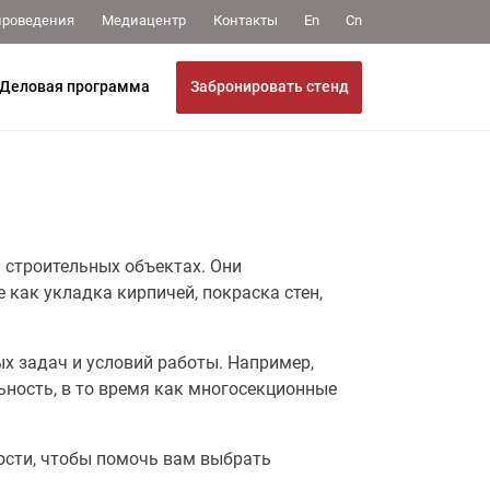
Медиацентр
Контакты
проведения
En
Cn
Забронировать стенд
Деловая программа
 строительных объектах. Они
как укладка кирпичей, покраска стен,
х задач и условий работы. Например,
ность, в то время как многосекционные
ости, чтобы помочь вам выбрать