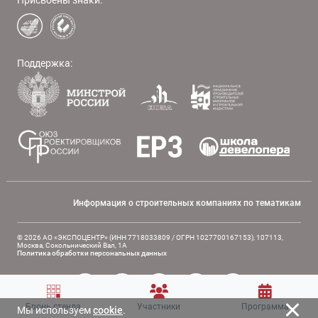
Присвоены знаки:
Поддержка:
Информация о строительных компаниях по тематикам
© 2026 АО «ЭКСПОЦЕНТР» (ИНН 7718033809 / ОГРН 1027700167153), 107113,
Москва, Сокольнический Вал, 1А
Политика обработки персональных данных
Бронь стенда
Участники
Программа
Мы используем
cookie
.