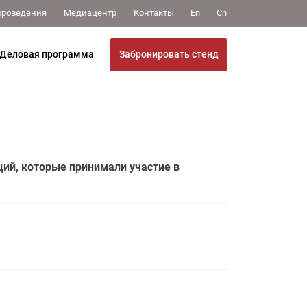
Медиацентр
Контакты
проведения
En
Cn
Забронировать стенд
Деловая программа
ий, которые принимали участие в