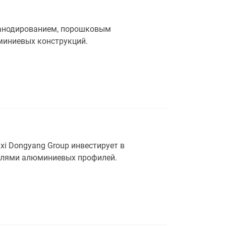
 анодированием, порошковым
миниевых конструкций.
gxi Dongyang Group инвестирует в
телями алюминиевых профилей.