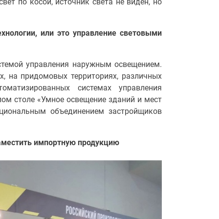
вет по косой, источник света не виден, но
ехнологии, или это управление световыми
стемой управления наружным освещением.
х, на придомовых территориях, различных
томатизированных системах управления
лом столе «Умное освещение зданий и мест
ациональным объединением застройщиков
заместить импортную продукцию