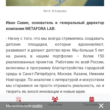
Фото: В.Азарова
Иван Савин, основатель и генеральный директор
компании METAFORA LAB:
- Начну с того, что мы всегда стремились создавать
детские площадки, которые вдохновляют,
развивают и делают детство ярче. Мы больше 5 лет
на рынке, в нашем портфолио – более 150
реализованных проектов. Работаем по всей России,
включены в программу благоустройства городской
среды в Санкт-Петербурге, Москве, Казани, Нижнем
Новгороде. По аналогии с литературой и искусством
мы стараемся не просто отражать реальность, но и
творить ее, внося инновации и новые идеи.
На выставке RosBuild 2025 мы представили игровой
Бронь стенда
Участники
Программа
Мы используем
cookie
.
комплекс «Симпл» из серии «Кьюби». Оригинальный