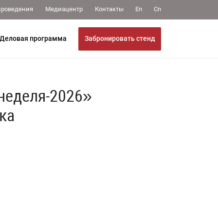
Медиацентр
Контакты
проведения
En
Cn
Забронировать стенд
Деловая программа
неделя-2026»
ка