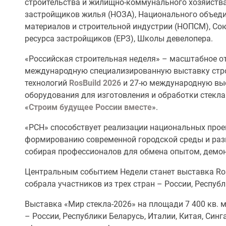
строительства и жилищно-коммунального хозяйств
застройщиков жилья (НОЗА), Национального объеди
материалов и строительной индустрии (НОПСМ), Со
ресурса застройщиков (ЕРЗ), Школы девелопера.
«Российская строительная неделя» – масштабное о
международную специализированную выставку стро
технологий
RosBuild 2026
и 27-ю международную выс
оборудования для изготовления и обработки стекла
«
Строим будущее России вместе
».
«РСН» способствует реализации национальных прое
формированию современной городской среды и раз
собирая профессионалов для обмена опытом, демон
Центральным событием Недели станет выставка RosB
собрала участников из трех стран – России, Республ
Выставка «Мир стекла-2026» на площади 7 400 кв. 
– России, Республики Беларусь, Италии, Китая, Синг