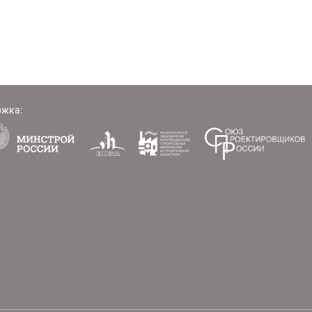
ржка: